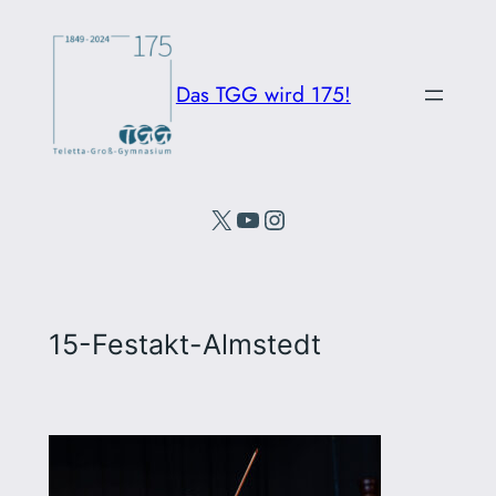
Direkt
zum
Inhalt
Das TGG wird 175!
wechseln
X
YouTube
Instagram
15-Festakt-Almstedt