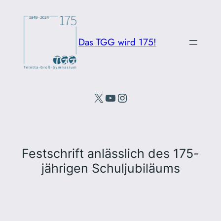
Direkt
zum
Inhalt
Das TGG wird 175!
wechseln
X
YouTube
Instagram
Festschrift anlässlich des 175-
jährigen Schuljubiläums